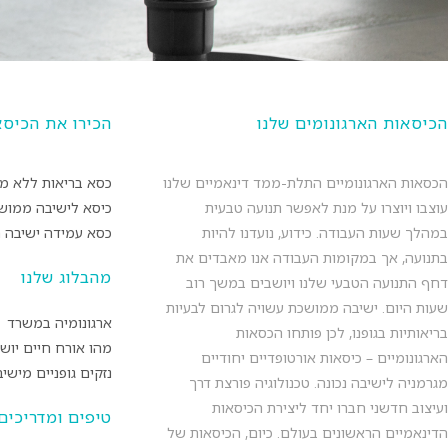
הכיסאות הארגונומים שלנו
הכירו את הכיסא
הכסאות הארגונומיים התלת-ממד דינאמיים שלנו
כסא בריאות ללא מ
עוצבו ויוצרו על מנת לאפשר תנועה טבעית
כיסא לישיבה ממושכת e
במהלך שעות העבודה. כידוע, נועדנו להיות
כסא עמידה ישיבה muvman
בתנועה, אך במקומות העבודה אנו מאבדים את
מהבלוג שלנו
דחף התנועה הטבעי שלנו ויושבים במשך רוב
שעות היום. ישיבה ממושכת עשויה לגרום לבעיות
ארגונומיה במשרד
בריאותיות בגופנו, לכן פותחו הכסאות
מהו אורח חיים יושב
הארגונומיים – כיסאות אורטופדיים יחודיים
נזקים גופניים מיש
מגרמניה לישיבה נכונה. טכנולוגיה פורצת דרך
ועיצוב חדשני חברו יחד ליצירת הכיסאות
טיפים ומדריכים
הדינאמיים הראשונים בעולם. כיום, הכיסאות של