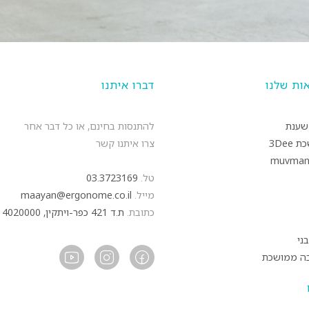
ות שלנו
דברו איתנו
שענת
להתנסות בחינם, או כל דבר אחר
3De
צרו איתנו קשר
טל.
03.3723169
מייל.
maayan@ergonome.co.il
כתובת.
ת.ד 421 כפר-ויתקין, 4020000
ני
יבה ממושכת