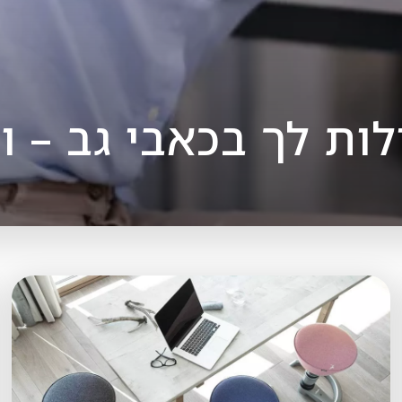
ות לך בכאבי גב – וא