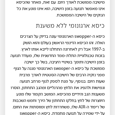
מישיבה ממושכת לאורך היום. עם זאת, מאחר שהכיסא
אינו מאפשר תנועה בזמן הישיבה, הוא אינו מונע את כל
הנזקים של הישיבה הממושכת.
כיסא ארגונומי ללא משענת
כיסא ה-swopper הארגונומי עונה בדיוק על הצרכים
האלה. זהו הכיסא הדינמי הראשון בעולם והוא הושק
ב-1997 אבל רק לאחרונה התחלנו לייבא אותו לארץ.
בזכות טכנולוגיית התלת-ממד החדשנית שלו, מעודד תנועה
בזמן הישיבה ותומך בשינויי היציבה, בשל כך ישיבה
ממושכת על כיסא ה-swooper הארגונומי מגנה על הגוף
מפני נזקיה הרבים של הישיבה הסטטית לאורך מרבית
שעות היום. בנוסף, על מנת לספק לגוף מרחב תנועה
וגמישות ולהפיג את הלחץ מהרגליים ומהגב התחתון, הוסרו
משענות הגב והידיים מהכיסא. המושב הקמור שלו מונע
היווצרות של לחץ בחלקו התחתון של הירך וחמש השכבות
של ריפוד ה-AIR שלו, משחררות לחץ ומווסתות את החום.
על-ידי שמירה על תנועה מתמדת, כיסא ה-swopper