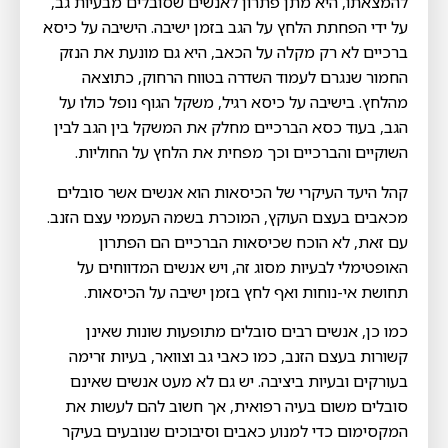
להמצאתו, היא מתן פתרון לאנשים שסובלים מבעיות גב,
על ידי הפחתת הלחץ על הגב בזמן ישיבה. הישיבה על כיסא
ברכיים לא רק מקלה על הכאב, היא גם מונעת את הנזק
החמור שנגרם לעמוד השדרה בטווח הרחוק, כתוצאה
מהלחץ. בישיבה על כיסא רגיל, משקל הגוף נופל כולו על
הגב, בעוד כסא הברכיים מחלק את המשקל בין הגב לבין
השוקיים והברכיים וכך מפחית את הלחץ על החוליות.
קהל היעד העיקרי של הכיסאות הוא אנשים אשר סובלים
מכאבים בעצם העוקץ, המוכרת בשמה העממי עצם הזנב.
עם זאת, לא הוכח שכיסאות הברכיים הם הפתרון
האופטימלי לבעיות מסוג זה, ויש אנשים המדווחים על
תחושת אי-נוחות ואף לחץ בזמן ישיבה על הכיסאות.
כמו כן, אנשים רבים סובלים מתופעות שונות שאינן
קשורות בעצם הזנב, כמו כאבי גב וצוואר, בעיות זרימה
בעורקים ובעיות ביציבה. יש גם לא מעט אנשים שאינם
סובלים משום בעיה רפואית, אך חשוב להם לעשות את
המקסימום כדי למנוע כאבים וסיבוכים שנובעים בעיקר