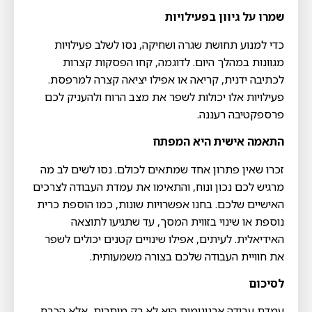
שמרו על גיוון בפעילויות
כדי למנוע תחושת שגרה ושחיקה, נסו לשלב פעילויות
מגוונות במהלך היום. לדוגמה, קחו הפסקות קצרות
לכתיבה ידנית, קריאה או אפילו יציאה קצרה למרפסת.
פעילויות אלו יכולות לשפר את מצב הרוח ולהעניק לכם
פרספקטיבה רעננה.
התאמה אישית היא המפתח
זכרו שאין פתרון אחד שמתאים לכולם. נסו לשים לב מה
מרגיש לכם נכון ונוח, והתאימו את עמדת העבודה לצרכים
האישיים שלכם. בחנו אפשרויות שונות, כמו הוספת כרית
נוספת או שינוי בזווית המסך, עד שתגיעו לתוצאה
האידיאלית. לעיתים, אפילו שינויים קטנים יכולים לשפר
את חוויית העבודה שלכם בצורה משמעותית.
לסיכום
עמדת עבודה ארגונומית היא לא רק מותרות, אלא הכרח