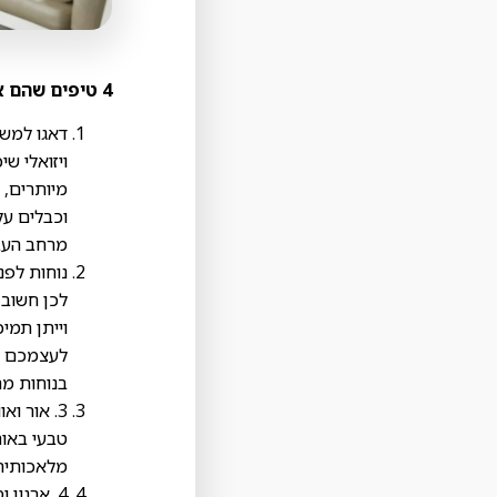
4 טיפים שהם א'-ב' ליצירת סביבת עבודה ביתית שתהיה נוחה, נעימה ותתרום לפרודוקטיביות
דאגו למשט
ויזואלי ש
מיותרים, 
וכבלים על
מרחב העב
נוחות לפנ
לכן חשוב 
וייתן תמי
לעצמכם ל
בנוחות מר
3. אור ו
טבעי באור
מלאכותית 
4. ארגון