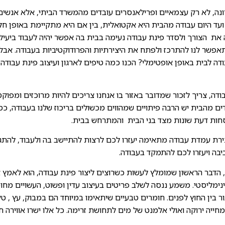
נה, לא רק עצמאיים ופרילאנסרים עובדים מהמשרד הביתי, אלא אנשים 
ועד היום עבודה מהבית היא אקטואלית, בין אם היא מתקיימת באופן חלק
את הצורך ולסדר פינת עבודה נעימה בבית בה אפשר יהיה לעבוד ביעילו
פשר לנו להתרכז ולפתח את היצירתיות והפרודוקטיביות בעבודה. אבל
ה לבית באופן אופטימלי? הכנו כמה טיפים לארגון ועיצוב פינת עבודה 
דה, צריך לזכור שמדובר באזור בו אנחנו צריכים להיות מרוכזים ומפוקס
ים מהבית יש הרבה פיתויים שמהווים מכשולים בריכוז שלנו בעבודה, כמו
חות דעת שונות מצד בני הבית והמתרחש בבית.
צירת עמדת עבודה מתאימה יעזרו לכם לרצות להתיישב בה ולעבוד, להתג
ה ויעזרו לכם להתמקד בעבודה.
, הדבר הראשון שמומלץ לעשות כשרוצים ליצור פינת עבודה, הוא לאמץ 
נימליסטי. משמע ננסה לשלב פריטים בעיצוב עדין ופשוט, העשויים מחו
 בין החוץ לפנים. חומרים טבעיים שיתאימו במיוחד הם במבוק, עץ , ט
חייה ירוקה ואולי אלמנט של מים לתחושת זרימה. כל אלו ישרו אווירה ח