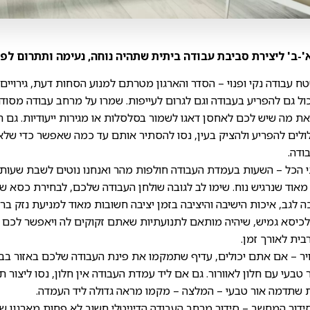
ח עבודה נקי ופנוי – הסדר והארגון מטרתם למנוע הסחות דעת, גירויים 
יכול גם להפריע בעבודה וגם לגרום לעייפות. שמרו על מרחב עבודה מסוד
את מה שיש לכם לאחסן דאגו לשמור בסלסלות או מגירות ייעודיות. גם 
ולים להפריע ולהציק בעין, נסו להסתיר אותם עד כמה שאפשר כדי שלא
ודה.
י הכל – השעות בעמדת העבודה חולפות מהר ואנחנו נוטים לשבת שעות
מאוד שנרגיש נוח. שימו לב לגובה שולחן העבודה שלכם, לבחירת כסא שי
כה לגב, איכות הישיבה והיציבה בזמן יציבה חשובות מאוד למניעת נזק ברי
כיסא גמיש, שיהיה מותאם לתנועתיות שאתם זקוקים לה ויאפשר לכם 
בית לאורך זמן.
אוויר – אם אתם יכולים, עדיף שתמקמו את פינת העבודה שלכם באזור ב
 טבעי עם חלון לאוורור. גם אם ליד עמדת העבודה אין חלון, נסו ליצור ת
שתדמה אור טבעי – המלצה – מקמו מראה גדולה ליד העמדה.
 וסידור המחשב – סידור מרחב העבודה הדיגיטלי חשוב לא פחות מארגון 