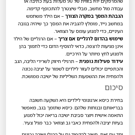
שהמרפקים יהיו בזווית של 90 מעלות בעת כתיבה או
עבודה מול מחשב, מבלי שיצטרך להתכופף קדימה.
הגבהת המסך במקרה הצורך
– אם הילד משתמש
במחשב נייד, מומלץ להגביה את המסך כך שיהיה בגובה
העיניים, כדי למנוע עומס על הצוואר.
שימוש בהדום לרגליים אם צריך
– אם הרגליים של הילד
אינן מגיעות לרצפה, כדאי להוסיף הדום כדי לתמוך בהן
ולמנוע לחץ מיותר על הירכיים.
עידוד פעילות גופנית
– תרגילי חיזוק לשרירי הליבה, הגב
והכתפיים יכולים לעזור לילדים לשמור על יציבה נכונה
ולהפחית את ההשפעות השליליות של ישיבה ממושכת.
סיכום
בחירת כיסא ארגונומי לילדים היא השקעה חשובה
בבריאותם ובנוחות שלהם. כיסא שתומך בגב, מאפשר
התאמה אישית ויוצר סביבת ישיבה בריאה יכול למנוע
בעיות יציבה ולהפחית כאבי גב וצוואר כבר מגיל צעיר.
יחד עם זאת, חשוב להקפיד גם על הרגלי ישיבה נכונים